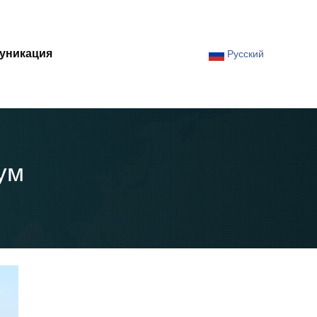
уникация
Русский
ум