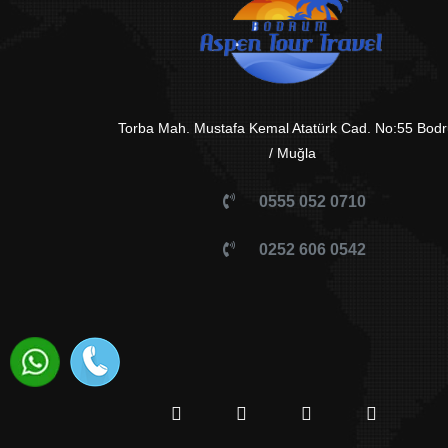
Torba Mah. Mustafa Kemal Atatürk Cad. No:55 Bod
/ Muğla
0555 052 0710
0252 606 0542