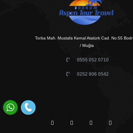
Torba Mah. Mustafa Kemal Atatürk Cad. No:55 Bod
/ Muğla
0555 052 0710
0252 606 0542