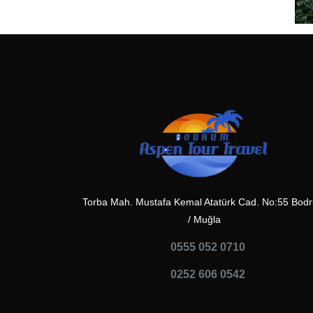
Torba Mah. Mustafa Kemal Atatürk Cad. No:55 Bod
/ Muğla
0555 052 0710
0252 606 0542