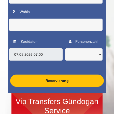
Wohin
Kaufdatum
Personenzahl
Reservierung
Vip Transfers Gündogan
Service