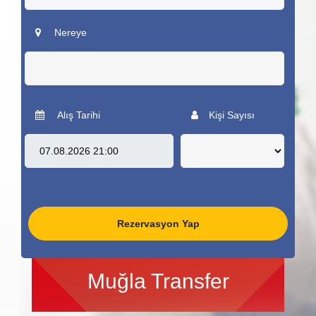
Nereye
Alış Tarihi
Kişi Sayısı
Rezervasyon Yap
Muğla Transfer