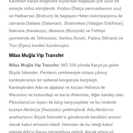
Kavimleri Karya bölgesine kıyılardan başlayan çok uzun bir
süreçte nüfuz etmişlerdir. Knidos (Datça yarımadasının ucu)
ve Halikarnas (Bodrum) ile başlayan Helen kolonizasyonu ile
zamanla Daldala (Dalaman), Stratonikea (Yatağan Eskihisar),
Nakrasa (Karakuyu), Akassos (Bozüyük) ve Fethiye
çevresinde de Telmessos, Xantos (Kınık), Patara (Minare) ve
Tlos (Eşen) kentleri kurulmuştur.
Milas Muğla Vip Transfer
Milas Muğla Vip Transfer
; MÖ 334 yılında Karya'ya gelen
Büyük İskender, Perslerin çekilmesiyle ortaya çıkmış
kardeşlerarası bir saltanat kavgasıyla karşılaştı.
Kardeşlerden Ada ve ağabeyi ve kocası Hidrieus ile
Mausolus ve kızkardeşi ve karısı Artemisia, diğer kardeş olan
Piksodaros'un isyanı ile karşı karşıyaydılar ve bu nedenle
kuzeye Alinda'ya (Karpuzlu) çekilmişlerdi. Ada Alinda'nın
anahtarlarını Büyük İskender'e göndererek kendisini annesi
olarak kabul etmesini istedi. İskender de bu isteği kabul
ederek Ada'yı Karya satraplığına getirdi. Ancak ertesi yıl