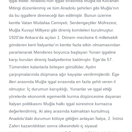
işgal edildi. Anadolu'nun işgali sırasında Muğla'da Kocahan
Mitingi düzenlenmiş ve tüm Anadolu şehirleri gibi Muğla'nın
da bu işgallere direneceği ilan edilmiştir. Bunun üzerine
kentte Vatan Müdafaa Cemiyeti, Serdengeçtiler Müfrezesi,
Muğla Kuvayi Milliyesi gibi direniş komiteleri kurulmuştur.
1920'de Ankara'da açılan 1. Dönem meclisine 6 milletvekili
gönderen kent İtalyanlar'ın kentte fazla etkin olmamasından
yararlanarak Menderes boyunca başlayan Yunan işgaline
karşı kurulan direniş faaliyetlerine katılmıştır. Ege'de 57.
Tümenden kalanlarla birleşen gönüllüler, Aydın
çarpışmalarında düşmana ağır kayıplar verdirmişlerdir. Ege
illeri arasında Muğla işgal sırasında en fazla şehit veren il
olmuştur. İç durumun karışıklığı, Yunanlar ve işgal ettiği
yörelerde ekonomik egemenlik kurma düşüncesine dayanan
İtalyan politikasını Muğla halkı işgal süresince kurnazca
değerlendirmiş, iki ateş arasında kalmaktan kurtulmuş.
Anadolu'daki durumun kötüye gittiğini anlayan İtalya, 2. İnönü
Zaferi kazanıldıktan sonra ülkesindeki iç siyasal