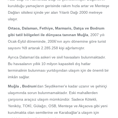
kurulduğu yamaçların gerisinde rakım hızla artar ve Menteşe
Dağları silsilesi içinde yer alan Yılanlı Dağı 2000 metreye
ulaşır.
Ortaca, Dalaman, Fethiye, Marmaris, Datça ve Bodrum
gibi tatil bölgeleri ile dünyaca tanınan Muğla
, 2007 yılı
Ocak-Eylül döneminde, 2006'nın aynı dönemine göre turist
sayısını %9 artarak 2.285.258 kişi ağırlamıştır.
Ayrıca Dalaman'da askeri ve sivil havaalanı bulunmaktadır.
Bu havaalanın yıllık 10 milyon kapasiteli dış hatlar
terminalinin bulunması yurtdışından ulaşım için de önemli bir
imkân sağlar.
Muğla , Bodrum
'dan Seydikemer'e kadar uzanır ve şehiriçi
ulaşımında sorun bulunmamaktadır. Eski mahallerden
çarşısına araçsız ulaşım mümkündür. Sadece Kötekli,
Yeniköy, TOKİ, Gülağzı, OSB, Menteşe ve Akçaova gibi yeni
kurulmakta olan semtlerine ve Karabağlar'a ulaşım için