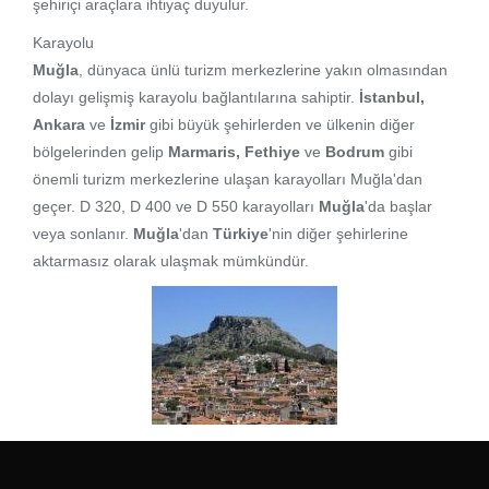
şehiriçi araçlara ihtiyaç duyulur.
Karayolu
Muğla
, dünyaca ünlü turizm merkezlerine yakın olmasından
dolayı gelişmiş karayolu bağlantılarına sahiptir.
İstanbul,
Ankara
ve
İzmir
gibi büyük şehirlerden ve ülkenin diğer
bölgelerinden gelip
Marmaris, Fethiye
ve
Bodrum
gibi
önemli turizm merkezlerine ulaşan karayolları Muğla'dan
geçer. D 320, D 400 ve D 550 karayolları
Muğla
'da başlar
veya sonlanır.
Muğla
'dan
Türkiye
'nin diğer şehirlerine
aktarmasız olarak ulaşmak mümkündür.