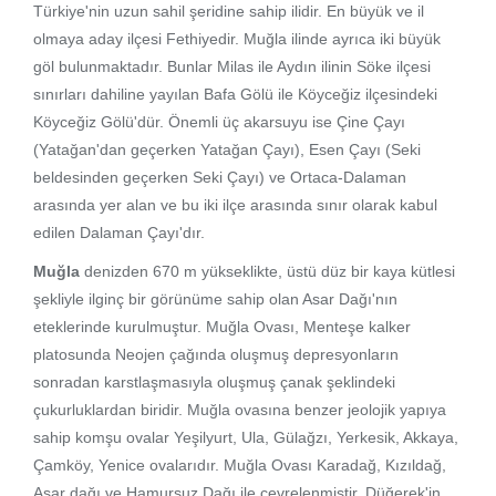
Türkiye'nin uzun sahil şeridine sahip ilidir. En büyük ve il
olmaya aday ilçesi Fethiyedir. Muğla ilinde ayrıca iki büyük
göl bulunmaktadır. Bunlar Milas ile Aydın ilinin Söke ilçesi
sınırları dahiline yayılan Bafa Gölü ile Köyceğiz ilçesindeki
Köyceğiz Gölü'dür. Önemli üç akarsuyu ise Çine Çayı
(Yatağan'dan geçerken Yatağan Çayı), Esen Çayı (Seki
beldesinden geçerken Seki Çayı) ve Ortaca-Dalaman
arasında yer alan ve bu iki ilçe arasında sınır olarak kabul
edilen Dalaman Çayı'dır.
Muğla
denizden 670 m yükseklikte, üstü düz bir kaya kütlesi
şekliyle ilginç bir görünüme sahip olan Asar Dağı'nın
eteklerinde kurulmuştur. Muğla Ovası, Menteşe kalker
platosunda Neojen çağında oluşmuş depresyonların
sonradan karstlaşmasıyla oluşmuş çanak şeklindeki
çukurluklardan biridir. Muğla ovasına benzer jeolojik yapıya
sahip komşu ovalar Yeşilyurt, Ula, Gülağzı, Yerkesik, Akkaya,
Çamköy, Yenice ovalarıdır. Muğla Ovası Karadağ, Kızıldağ,
Asar dağı ve Hamursuz Dağı ile çevrelenmiştir. Düğerek'in