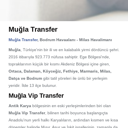
Muğla Transfer
Muğla Transfer
, Bodrum Havaalanı - Milas Havalimanı
Muğla
, Türkiye'nin bir ili ve en kalabalık yirmi dördüncü şehri.
2016 itibarıyla 923.773 nüfusa sahiptir. Ege Bölgesi'nde,
topraklarının küçük bir kısmı Akdeniz Bölgesi içine giren,
Ortaca, Dalaman, Köyceğiz, Fethiye, Marmaris, Milas,
Datça ve Bodrum
gibi tatil yöreleri ile ünlü bir yerleşim
yeridir. İlde 13 ilçe bulunur.
Muğla Vip Transfer
Antik Karya
bölgesinin en eski yerleşimlerinden biri olan
Muğla Vip Transfer
, bilinen tarihi boyunca başlangıçta
Anadolu'nun yerli halkı Karyalıların, ardından kısmen ve kısa
dönemler halinde Mısır, Asur ve İskit işgallerinin, zamanla da