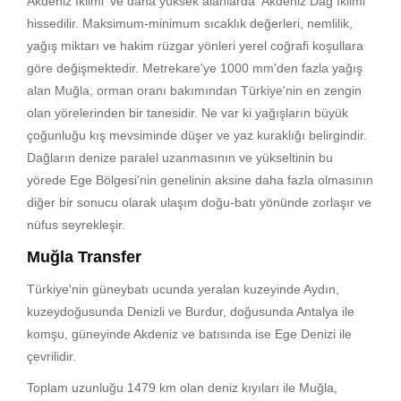
Akdeniz İklimi' ve daha yüksek alanlarda 'Akdeniz Dağ İklimi'
hissedilir. Maksimum-minimum sıcaklık değerleri, nemlilik,
yağış miktarı ve hakim rüzgar yönleri yerel coğrafi koşullara
göre değişmektedir. Metrekare'ye 1000 mm'den fazla yağış
alan Muğla, orman oranı bakımından Türkiye'nin en zengin
olan yörelerinden bir tanesidir. Ne var ki yağışların büyük
çoğunluğu kış mevsiminde düşer ve yaz kuraklığı belirgindir.
Dağların denize paralel uzanmasının ve yükseltinin bu
yörede Ege Bölgesi'nin genelinin aksine daha fazla olmasının
diğer bir sonucu olarak ulaşım doğu-batı yönünde zorlaşır ve
nüfus seyrekleşir.
Muğla Transfer
Türkiye'nin güneybatı ucunda yeralan kuzeyinde Aydın,
kuzeydoğusunda Denizli ve Burdur, doğusunda Antalya ile
komşu, güneyinde Akdeniz ve batısında ise Ege Denizi ile
çevrilidir.
Toplam uzunluğu 1479 km olan deniz kıyıları ile Muğla,