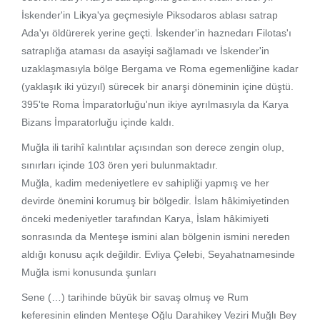
İskender'in Likya'ya geçmesiyle Piksodaros ablası satrap
Ada'yı öldürerek yerine geçti. İskender'in haznedarı Filotas'ı
satraplığa ataması da asayişi sağlamadı ve İskender'in
uzaklaşmasıyla bölge Bergama ve Roma egemenliğine kadar
(yaklaşık iki yüzyıl) sürecek bir anarşi döneminin içine düştü.
395'te Roma İmparatorluğu'nun ikiye ayrılmasıyla da Karya
Bizans İmparatorluğu içinde kaldı.
Muğla ili tarihî kalıntılar açısından son derece zengin olup,
sınırları içinde 103 ören yeri bulunmaktadır.
Muğla, kadim medeniyetlere ev sahipliği yapmış ve her
devirde önemini korumuş bir bölgedir. İslam hâkimiyetinden
önceki medeniyetler tarafından Karya, İslam hâkimiyeti
sonrasında da Menteşe ismini alan bölgenin ismini nereden
aldığı konusu açık değildir. Evliya Çelebi, Seyahatnamesinde
Muğla ismi konusunda şunları
Sene (…) tarihinde büyük bir savaş olmuş ve Rum
keferesinin elinden Menteşe Oğlu Darahikey Veziri Muğlı Bey