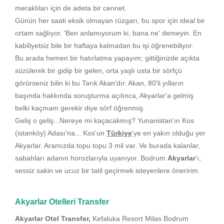
meraklıları için de adeta bir cennet.
Günün her saati eksik olmayan rüzgarı, bu spor için ideal bir
ortam sağlıyor. 'Ben anlamıyorum ki, bana ne' demeyin. En
kabiliyetsiz bile bir haftaya kalmadan bu işi öğrenebiliyor.
Bu arada hemen bir hatırlatma yapayım; gittiğinizde açıkta
süzülerek bir gidip bir gelen, orta yaşlı usta bir sörfçü
görürseniz bilin ki bu Tarık Akan'dır. Akan, 80'li yılların
başında hakkında soruşturma açılınca, Akyarlar'a gelmiş
belki kaçmam gerekir diye sörf öğrenmiş.
Geliş o geliş...Nereye mi kaçacakmış? Yunanistan'ın Kos
(istanköy) Adası'na... Kos'un
Türkiye
'ye en yakın olduğu yer
Akyarlar. Aramızda topu topu 3 mil var. Ve burada kalanlar,
sabahları adanın horozlarıyla uyanıyor. Bodrum
Akyarlar
'ı,
sessiz sakin ve ucuz bir tatil geçirmek isteyenlere öneririm.
Akyarlar Otelleri Transfer
Akyarlar Otel Transfer,
Kefaluka Resort Milas Bodrum