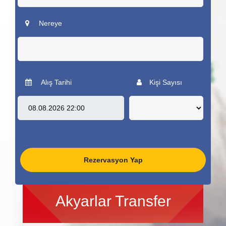
Nereye
Alış Tarihi
Kişi Sayısı
Rezervasyon Yap
Akyarlar Transfer